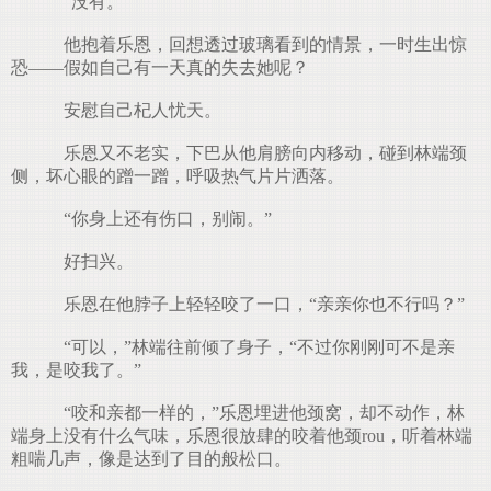
“没有。”
他抱着乐恩，回想透过玻璃看到的情景，一时生出惊
恐——假如自己有一天真的失去她呢？
安慰自己杞人忧天。
乐恩又不老实，下巴从他肩膀向内移动，碰到林端颈
侧，坏心眼的蹭一蹭，呼吸热气片片洒落。
“你身上还有伤口，别闹。”
好扫兴。
乐恩在他脖子上轻轻咬了一口，“亲亲你也不行吗？”
“可以，”林端往前倾了身子，“不过你刚刚可不是亲
我，是咬我了。”
“咬和亲都一样的，”乐恩埋进他颈窝，却不动作，林
端身上没有什么气味，乐恩很放肆的咬着他颈rou，听着林端
粗喘几声，像是达到了目的般松口。