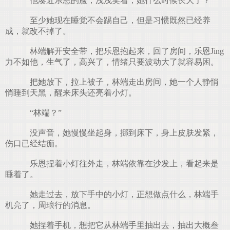
他凑近乐恩的脸，浅浅笑着，她什么时候长大了？
至少她现在睡觉不会踢自己，但是习惯既然已经养
成，就改不掉了。
林端解开安全带，把乐恩抱起来，回了房间，乐恩Jing
力不如他，生气了，高兴了，情绪只要波动大了就容易困。
把她放下，拉上被子，林端走出房间，她一个人静悄
悄睡到天黑，醒来床头还亮着小灯。
“林端？”
没声音，她慢慢坐起身，挪到床下，身上皮肤发紧，
伤口已经结痂。
乐恩捏着小灯往外走，林端依靠在沙发上，看起来是
睡着了。
她走过去，放下手中的小灯，正想做点什么，林端手
机亮了，周琅行的消息。
她捏着手机，想把它从林端手里抽出去，抽出大概叁