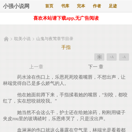
小强小说网
首页
书库
完本
作者
足迹
喜欢本站请下载app,无广告阅读
耽美小说
山鬼与夜莺章节目录
手指
+A
-A
上一章
下一 章
药水涂在伤口上，乐恩死死咬着嘴唇，不想出声，让
林端觉得自己是多么娇气的人。
他在她面前蹲下来，手指揉着她的嘴唇，“别咬，都咬
红了，实在想咬就咬我。”
她当然不会这么干，护士还在给她涂药，刚刚用镊子
夹皮rou里的玻璃碴时，乐恩疼哭了，只是没出声。
血淋淋的伤口就这么暴露在空气里，林端光是看着都