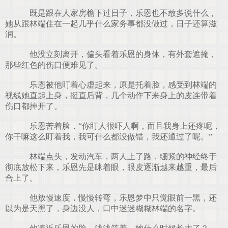
既是跟在人家房檐下过日子，乐恩也不敢多说什么，
她从跟林端住在一起几乎什么家务事都没做过，日子还算滋
润。
他没立刻离开，偏头看着乐恩的身体，有外套遮掩，
那些红色的伤口便难见了。
乐恩被他盯着心虚起来，原是托着脸，感受到林端的
视线她直起上身，挺直后背，几个动作下来身上的皮连带着
伤口都抻开了。
乐恩苦着脸，“你盯人很吓人啊，而且我身上还疼呢，
你干嘛这么盯着我，我可什么都没做错，我还通过了呢。”
林端点头，发动汽车，两人上了路，绷紧的神经终于
彻底放松下来，乐恩先是眯着眼，眼皮逐渐越来越重，最后
合上了。
他放慢速度，慢慢转弯，乐恩梦中只觉眼前一黑，还
以为是天黑了，身边没人，口中迷迷糊糊林端的名字。