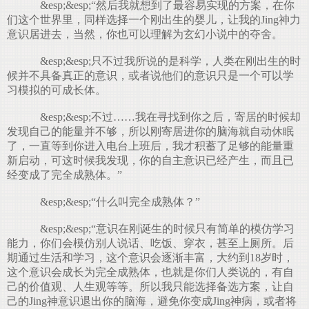
&esp;&esp;“然后我就想到了最容易实现的方案，在你
们这个世界里，同样选择一个刚出生的婴儿，让我的Jing神力
意识居进去，当然，你也可以理解为玄幻小说中的夺舍。
&esp;&esp;只不过我所说的是科学，人类在刚出生的时
候并不具备真正的意识，或者说他们的意识只是一个可以学
习模拟的可成长体。
&esp;&esp;不过……我在寻找到你之后，寄居的时候却
发现自己的能量并不够，所以刚寄居进你的脑海就自动休眠
了，一直等到你进入电台上班后，我才积蓄了足够的能量重
新启动，可这时候我发现，你的自主意识已经产生，而且已
经变成了完全成熟体。”
&esp;&esp;“什么叫完全成熟体？”
&esp;&esp;“意识在刚诞生的时候只有简单的模仿学习
能力，你们会模仿别人说话、吃饭、穿衣，甚至上厕所。后
期通过生活和学习，这个意识会逐渐丰富，大约到18岁时，
这个意识会成长为完全成熟体，也就是你们人类说的，有自
己的价值观、人生观等等。所以我只能选择备选方案，让自
己的Jing神意识退出你的脑海，避免你变成Jing神病，或者将