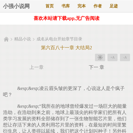
小强小说网
首页
书库
完本
作者
足迹
喜欢本站请下载app,无广告阅读
精品小说
成名从电台开始章节目录
第六百八十一章 大结局2
+A
-A
上一章
下一 章
&esp;&esp;凌云眉头皱的更深了，心说这人是个疯子
吧？
&esp;&esp;“我所在的地球曾经爆发过一场巨大的能量
浩劫，在浩劫到来之前，地球上最顶尖的科学家们把所有人
类学习发展的资料全部储存到了一张生物智能芯片里，他们
想让存活下来的人类利用芯片里的资料，在最短的时间里繁
衍生息，让人类得以延续，我们把这个计划叫种子！另外科