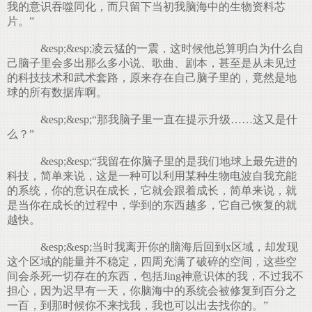
我的意识吞噬同化，而只留下当初我脑海中的生物资料芯
片。”
&esp;&esp;凌云猛的一震，这时候他总算明白为什么自
己脑子里会多出那么多小说、歌曲、剧本，甚至是从未见过
的科技技术和武术套路，原来存在自己脑子里的，竟然是地
球的所有数据库啊。
&esp;&esp;“那我脑子里一直在提示升级……这又是什
么？”
&esp;&esp;“我留在你脑子里的是我们地球上最先进的
科技，简单来说，这是一种可以利用某种生物电波自我充能
的系统，你的意识在成长，它就会跟着成长，简单来说，就
是当你在成长的过程中，学到的东西越多，它自己恢复的就
越快。
&esp;&esp;当时我离开你的脑海后回到x区域，却发现
这个区域的能量并不稳定，四周充满了破碎的空间，这些空
间会杀死一切存在的东西，包括Jing神意识体的我，不过我不
担心，因为迟早有一天，你脑海中的系统会被修复到百分之
一百，到那时候你不来找我，我也可以出去找你的。”