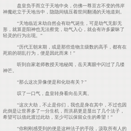
盘皇负手而立于天地中央，仿佛一尊亘古不变的伟岸
神魔屹立于天地当中，隐隐间镇压着世间翻涌的天地道则。
“天地临近末劫自然会有劫气诞生，可是劫气无影无
形，就算是阳神也无法察觉，劫气入心，就会有许多蒙昧了
轻灵的行为出现。”
“历代王朝末期，或是那些造物主级数的高手，都有在
死前的胡乱行为，便是因此而来！”
听到自家老师教授天地秘闻，岳天离眼中闪过了几缕
神芒。
“那么这次异像便是和化劫有关？”
叹了一口气，盘皇转身看向岳天离。
“这次大劫，不止是你们，我也是身在其中，不过也因
此倒是让世界多了一分生机，而洪易更是显出了几个法子，
希望可以借此渡过此劫，至少可以保留众生的希望！”
“你刚刚感受到的便是这种法子的手段，汲取所有人的