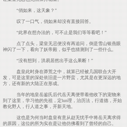
“俏如来，这天象？”
叹了一口气，俏如来却没有直接回答。
“此界在想办法的，可不止是我们等等看吧！”
点了点头，梁皇无忌便没有再追问，倒是雪山银燕眼
神闪了一下，看向了妖帝殿，似乎也猜测到了一些什么。
“没有想到，洪易居然出手这么果断！”
盘皇此时身在莽荒之中，就算已经被几国联合大开
发，可是这里的深处依旧是一片野蛮，尤其是在更深远的地
方，还有新的大陆正在形成。
当年的地皇岳鉴氏后代岳天离便带着他收下的宠物来
到了这里，学习他的先祖，定lun理，治历法，行道德，开始
教化野人，行人道之事，开新天地。
这也是为何当时盘皇有意从赵无忧手中将岳天离求得
的原因，这位的所为实在是让他仿佛看到了曾经的自己。