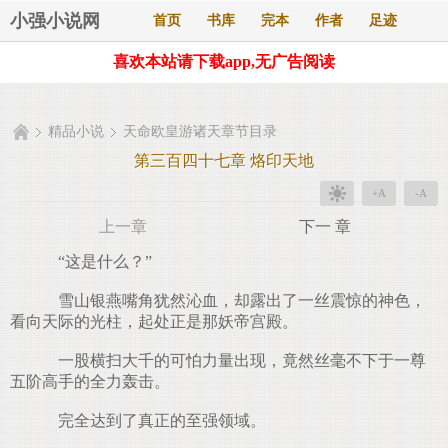
小强小说网
首页
书库
完本
作者
足迹
喜欢本站请下载app,无广告阅读
精品小说
天命欧皇游诸天章节目录
第三百四十七章 烙印天地
+A
-A
上一章
下一 章
“这是什么？”
雪山银燕嘴角犹然沁血，却露出了一丝震惊的神色，
看向天际的光柱，起处正是那妖帝宫殿。
一股横扫大千的可怕力量出现，竟然丝毫不下于一尊
五阶高手的全力轰击。
完全达到了真正的至强领域。