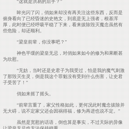
“这就是洪易的后手？”
眸光闪了闪，俏如来却没有再关注这些东西，反而是
俯身看向了已经昏迷的史艳文，到底是无上强者，根基浑
厚，此时便已经呼吸平稳了下来，看来拔除毁灭魔念虽然有
些危险，却还顺利。
“梁皇前辈，你没事吧？”
神色平缓的梁皇无忌，对俏如来如今的修为和果断甚
为欣慰。
“无妨，当时还是史君子为我受过，怕是我的魔气刺激
了那毁灭生灵，倒是我这个罪魁没有受到什么伤害，让史君
子受苦了！”
俏如来摇了摇头。
“前辈言重了，家父性格如此，更何况此时魔念拔除并
无大碍，说不定家父还会因祸得福，修为再进也说不定。”
虽然是宽慰的话语，倒也算是事实，不过天际的异像
让梁皇无忌也无法保持稳重。