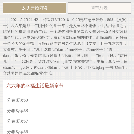
从头开始阅读
章节列表
2021-5-25 21:42 上传晋江VIP2018-10-25完结总书评数：868 【文案
一】六六年是那十年刚开始的那一年，是人民吃不饱饭，生活用品匮乏，
吃的用的都要用票的年代。一个现代刚毕业的普通女孩因一场意外穿越到
那个年代，还成为已婚妇女，看到满屋luan窜的娃娃，泪liu满面，还好有
一个强大的金手指，只好认命养娃努力生活吧！【文案二】一九六六年，
大湾村。英子问：“晚上吃啥”狗dan：“rou包子，吃rou包子！”铁
dan：“娘，俺，俺要吃北京烤鸭！”小满：“啊，啊……”何chun风：“媳妇
儿……”nei容标签： 穿越时空 zhong田文 搜索关键字：主角：李英子，何
chun风 ┃ pei角：狗dan，铁dan，小满 ┃ 其它：年代aiqing 一句话简介：
穿越养娃娃谈恋ai的ri常生活。
六六年的幸福生活最新章节
分卷阅读69
分卷阅读68
分卷阅读67
分卷阅读66