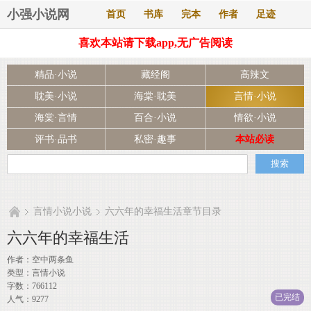
小强小说网
首页
书库
完本
作者
足迹
喜欢本站请下载app,无广告阅读
精品·小说
藏经阁
高辣文
耽美·小说
海棠·耽美
言情·小说
海棠·言情
百合·小说
情欲·小说
评书·品书
私密·趣事
本站必读
言情小说小说
六六年的幸福生活章节目录
六六年的幸福生活
作者：
空中两条鱼
类型：言情小说
字数：766112
已完结
人气：9277