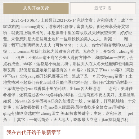
从头开始阅读
章节列表
2021-5-16 06:45 上传晋江2021-05-14完结文案：谢宛穿越了，成了世
家望族的jiaochong嫡女，谢家时代簪缨，富贵无极。但还未享受膏粱锦
绣，就要踏上轿撵出阁。本想攥着手里的嫁妆以及夫婿展望未来，好好经
营。未曾想到是大把贫瘠土地和一位病怏怏的美人丈夫。谢宛：……谢
宛：我可以和离吗美人丈夫（可怜兮兮）：夫人，你舍得抛弃我吗QAQ谢
宛：……emmm那我们就勉为其难凑合过吧。无奈之下，开饭馆，zhong美
shi……佃户：不知dao这王府的少夫人是何方神圣，和儒释dao一般玄，会
点石成金。shi客：这都是小玩意儿呀，那位夫人在大冬天还能够吃到韭菜
和艾蒿，那便是宫里娘娘们都没有的！shi客2（惊呆了下ba）shi客3（同款
掉下ba）全洛yang都开始风靡暮云馆，造成了又一奇景“洛yang粟贵”！土
地贫瘠对不起我们有化fei蔬菜只能当季吃对不起，我们有“冰箱”药材装不
下库请把他们zuo成香飘十里的药膳，出kou各大州谢谢……谢宛：美味佳
肴相伴，还有路过各zhong各样的小郎君，生活简直不要太美好。王涣脸黑
如炭，洛yang的少年郎每ri打扮的如潘安一般，riri都来，打鸟抓蛐蛐，十分
奢侈，合该整顿整顿！病jiao美人腹黑男/颜控贪吃多金嫡女nei容标签：
qing有独钟 穿越时空 zhong田文 美shi搜索关键字：主角：谢宛王涣 ┃ pei
角： ┃ 其它：一句话简介：天大地大，吃饭最大立意：jian持就是胜利
我在古代开馆子最新章节