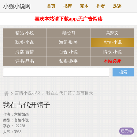
小强小说网
首页
书库
完本
作者
足迹
喜欢本站请下载app,无广告阅读
精品·小说
藏经阁
高辣文
耽美·小说
海棠·耽美
言情·小说
海棠·言情
百合·小说
情欲·小说
评书·品书
私密·趣事
本站必读
言情小说小说
我在古代开馆子章节目录
我在古代开馆子
作者：
六桥如画
类型：言情小说
字数：122238
已完结
人气：3933