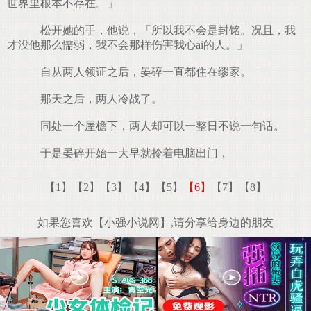
世界里根本不存在。」
松开她的手，他说，「所以我不会是封铭。况且，我
才没他那么懦弱，我不会那样伤害我心ai的人。」
自从两人领证之后，晏碎一直都住在缪家。
那天之后，两人冷战了。
同处一个屋檐下，两人却可以一整日不说一句话。
于是晏碎开始一大早就拎着电脑出门，
【1】
【2】
【3】
【4】
【5】
【6】
【7】
【8】
如果您喜欢【小强小说网】,请分享给身边的朋友