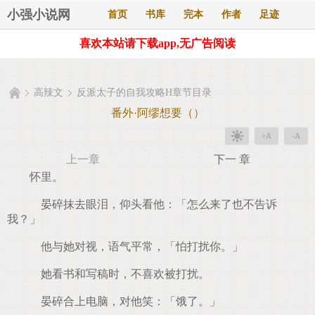
小强小说网
首页
书库
完本
作者
足迹
喜欢本站请下载app,无广告阅读
高辣文
反派太子的自我攻略H章节目录
番外·阿缪想要（）
+A
-A
上一章
下一 章
怀里。
晏碎抹去眼泪，仰头看他：「怎么来了也不告诉
我？」
他与她对视，语气平常，「怕打扰你。」
她看书和写稿时，不喜欢被打扰。
晏碎合上电脑，对他笑：「饿了。」