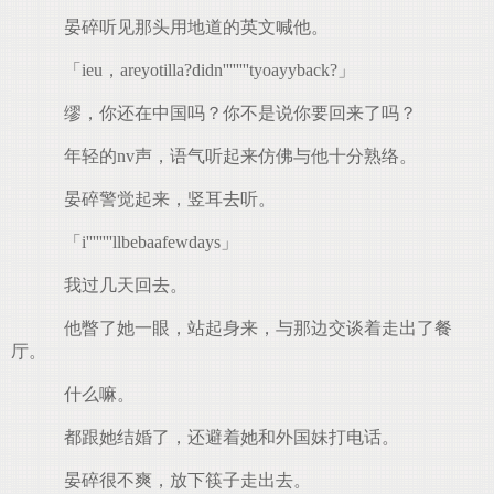
晏碎听见那头用地道的英文喊他。
「ieu，areyotilla?didn''''''''tyoayyback?」
缪，你还在中国吗？你不是说你要回来了吗？
年轻的nv声，语气听起来仿佛与他十分熟络。
晏碎警觉起来，竖耳去听。
「i''''''''llbebaafewdays」
我过几天回去。
他瞥了她一眼，站起身来，与那边交谈着走出了餐
厅。
什么嘛。
都跟她结婚了，还避着她和外国妹打电话。
晏碎很不爽，放下筷子走出去。