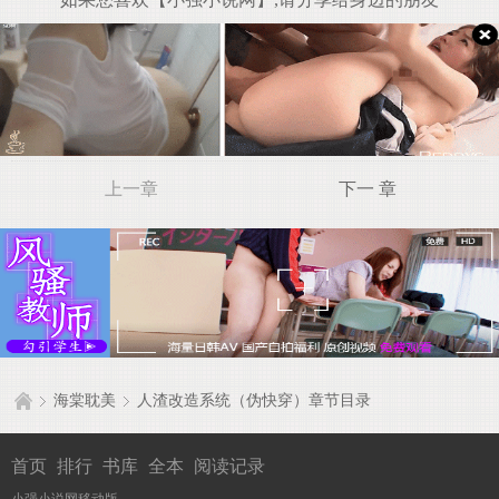
上一章
下一 章
海棠耽美
人渣改造系统（伪快穿）章节目录
首页
排行
书库
全本
阅读记录