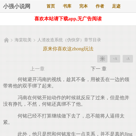
小强小说网
首页
书库
完本
作者
足迹
喜欢本站请下载app,无广告阅读
海棠耽美
人渣改造系统（伪快穿）章节目录
原来你喜欢这zhong玩法
+A
-A
上一章
下一 章
何铭避开冯南的视线，趁其不备，用被丢在一边的领
带将他的双手绑了起来。
冯南在何铭开始动作的时候就反应了过来，但是他并
没有挣扎，不然，何铭还真绑不了他。
何铭已经不打算继续做下去了，总不能将人逼得太
紧。
此外，他只是想和何铭发生一点关系，并不是真的Jing