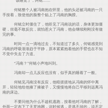
“该睡觉了，阿铭……”
何铭整个人被冯南抱在怀里，他的头还被冯南的一只
手按着，致使他的脸整个贴上了冯南的胸膛。
何铭立时僵住了，他听见了冯南说的话，身体更加僵
硬，丝毫不敢反抗，就怕惹火了冯南，他会继续刚刚没有做
完的事。
时间一点一滴地过去，不知道过了多久，何铭感觉到
冯南的呼吸渐渐趋于平静，原本紧紧抱着他的手臂也在不知
不觉中失去了力道。
“冯南？”何铭小声地叫到。
冯南却一点儿反应也没有，似乎真的睡着了一般。
何铭见冯南没有反应，他暗搓搓地从冯南的怀中离
开，轻轻地给他掖了掖被子，又慢慢地将自己平移到远离冯
南的床边。
不要问他为什么不趁机逃跑，按着他对冯南的了解，
外面一定布下了天罗地网，这时候逃，是逃不掉的，说不定