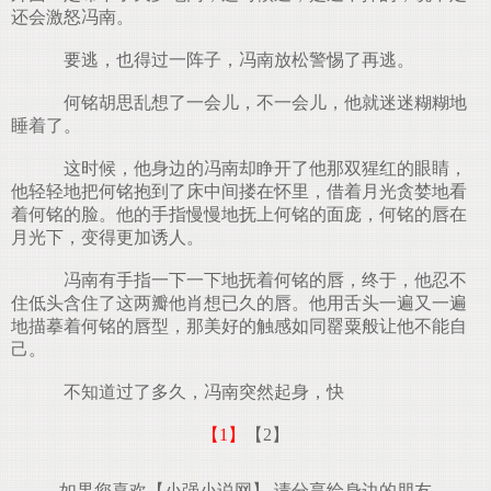
还会激怒冯南。
要逃，也得过一阵子，冯南放松警惕了再逃。
何铭胡思乱想了一会儿，不一会儿，他就迷迷糊糊地
睡着了。
这时候，他身边的冯南却睁开了他那双猩红的眼睛，
他轻轻地把何铭抱到了床中间搂在怀里，借着月光贪婪地看
着何铭的脸。他的手指慢慢地抚上何铭的面庞，何铭的唇在
月光下，变得更加诱人。
冯南有手指一下一下地抚着何铭的唇，终于，他忍不
住低头含住了这两瓣他肖想已久的唇。他用舌头一遍又一遍
地描摹着何铭的唇型，那美好的触感如同罂粟般让他不能自
己。
不知道过了多久，冯南突然起身，快
【1】
【2】
如果您喜欢【小强小说网】,请分享给身边的朋友