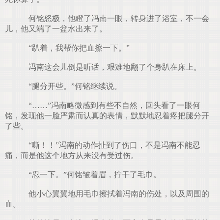
何铭怒极，他瞪了冯南一眼，转身进了浴室，不一会
儿，他又端了一盆水出来了。
“趴着，我帮你把血擦一下。”
冯南这会儿倒是听话，艰难地翻了个身趴在床上。
“腿分开些。”何铭继续说。
“……”冯南略微感到有些不自然，回头看了一眼何
铭，发现他一脸严肃而认真的表情，默默地忍着疼把腿分开
了些。
“嘶！！”冯南的动作扯到了伤口，不是冯南不能忍
痛，而是他这个地方从来没有受过伤。
“忍一下。”何铭皱着眉，拧干了毛巾。
他小心翼翼地用毛巾擦拭着冯南的伤处，以及周围的
血。