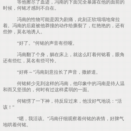
等他擦尽了血迹，冯南的下面完全暴露在他的面前的
时候，何铭才感到不自在。
冯南的性物可能是因为剧痛，此刻正软塌塌地耷拉
着。冯南的后庭被他莽撞的动作给撕裂了，红艳艳的，还有
些肿，莫名地诱人。
“好了。”何铭的声音有些哑。
冯南翻了个身，躺在床上，就这么盯着何铭看，眼角
还有些红，莫名有些可怜。
“好疼～”冯南刻意拉长了声音，撒娇道。
何铭鲜少见到这样的冯南，他印象中的冯南是待人温
和而又坚强的，何时有过这样柔弱的一面。
何铭愣了一下神，待反应过来，他没好气地说：“活
该！”
“嗯，我活该。”冯南仔细观察着何铭的表情，好脾气
地哄着何铭。